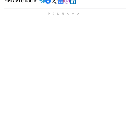
Читайте в Telegram
Читайте в Facebook
Читайте в X
Читайте в Google news
Читайте в Viber
Читайте в LinkedIn
Читайте нас в: