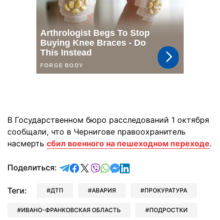
В Государственном бюро расследований 1 октября
сообщали, что в Чернигове правоохранитель
насмерть
сбил военного на пешеходном переходе
.
отправить в Telegram
поделиться в Facebook
поделиться в X
отправить в Viber
отправить в Whatsapp
отправить в Messenger
отправить в LinkedIn
Поделиться:
Теги:
ДТП
АВАРИЯ
ПРОКУРАТУРА
ИВАНО-ФРАНКОВСКАЯ ОБЛАСТЬ
ПОДРОСТКИ