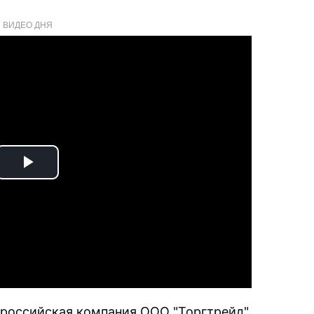
ВИДЕО ДНЯ
Play
Video
 российская компания ООО "Торгтрейд".