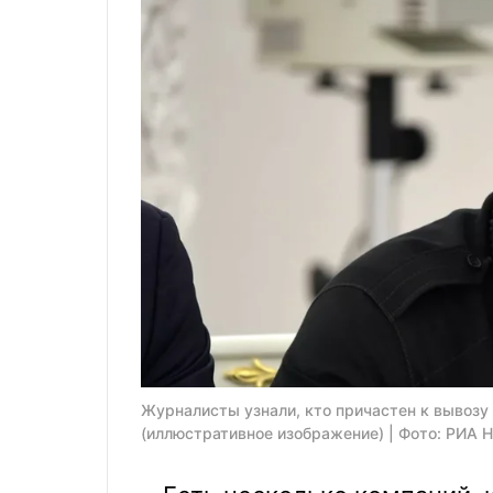
Журналисты узнали, кто причастен к вывозу
(иллюстративное изображение) | Фото: РИА 