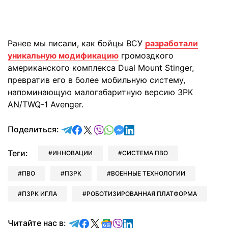
Ранее мы писали, как бойцы ВСУ
разработали
уникальную модификацию
громоздкого
американского комплекса Dual Mount Stinger,
превратив его в более мобильную систему,
напоминающую малогабаритную версию ЗРК
AN/TWQ-1 Avenger.
отправить в Telegram
поделиться в Facebook
поделиться в X
отправить в Viber
отправить в Whatsapp
отправить в Messenger
отправить в LinkedIn
Поделиться:
Теги:
ИННОВАЦИИ
СИСТЕМА ПВО
ПВО
ПЗРК
ВОЕННЫЕ ТЕХНОЛОГИИ
ПЗРК ИГЛА
РОБОТИЗИРОВАННАЯ ПЛАТФОРМА
Читайте в Telegram
Читайте в Facebook
Читайте в X
Читайте в Google news
Читайте в Viber
Читайте в LinkedIn
Читайте нас в: