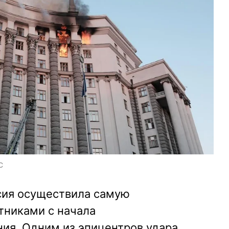
С
ссия осуществила самую
тниками с начала
ия. Одним из эпицентров удара