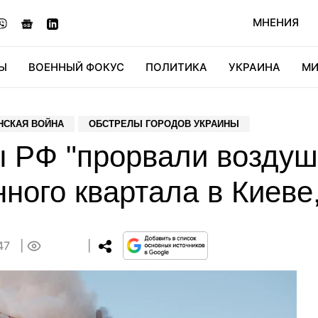
МНЕНИЯ
Ы
ВОЕННЫЙ ФОКУС
ПОЛИТИКА
УКРАИНА
МИ
ОНОМИКА
ДИДЖИТАЛ
АВТО
МИРФАН
КУЛЬТ
НСКАЯ ВОЙНА
ОБСТРЕЛЫ ГОРОДОВ УКРАИНЫ
ы РФ "прорвали воздуш
нного квартала в Киев
:47
0