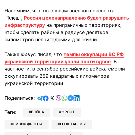
Напомним, что, по словам военного эксперта
"Флеш",
Россия целенаправленно будет разрушать
инфраструктуру
на приграничных территориях,
чтобы сделать районы в радиусе десятков
километров непригодными для жизни.
Также
Фокус
писал, что
темпы оккупации ВС РФ
украинской территории упали почти вдвое
. В
частности, в сентябре российские войска смогли
оккупировать 259 квадратных километров
украинской территории
отправить в Telegram
поделиться в Facebook
поделиться в X
отправить в Viber
отправить в Whatsapp
отправить в Messenger
отправить в LinkedIn
Поделиться:
Теги:
ВОЙНА
ФРОНТ
ЛИНИЯ ФРОНТА
ГЕНШТАБ ВСУ