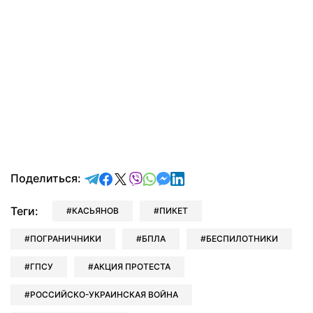
отправить в Telegram
поделиться в Facebook
поделиться в X
отправить в Viber
отправить в Whatsapp
отправить в Messenger
отправить в LinkedIn
Поделиться:
Теги:
КАСЬЯНОВ
ПИКЕТ
ПОГРАНИЧНИКИ
БПЛА
БЕСПИЛОТНИКИ
ГПСУ
АКЦИЯ ПРОТЕСТА
РОССИЙСКО-УКРАИНСКАЯ ВОЙНА