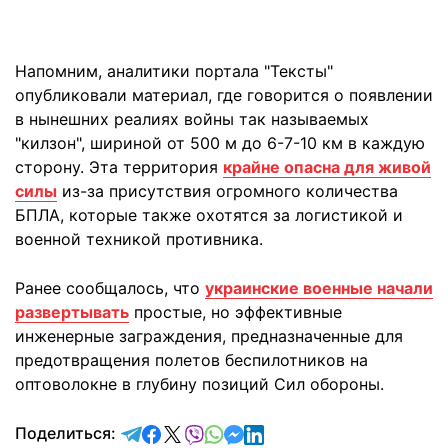
Напомним, аналитики портала "Тексты"
опубликовали материал, где говорится о появлении
в нынешних реалиях войны так называемых
"килзон", шириной от 500 м до 6-7-10 км в каждую
сторону. Эта территория
крайне опасна для живой
силы
из-за присутствия огромного количества
БПЛА, которые также охотятся за логистикой и
военной техникой противника.
Ранее сообщалось, что
украинские военные начали
развертывать
простые, но эффективные
инженерные заграждения, предназначенные для
предотвращения полетов беспилотников на
оптоволокне в глубину позиций Сил обороны.
отправить в Telegram
поделиться в Facebook
поделиться в X
отправить в Viber
отправить в Whatsapp
отправить в Messenger
отправить в LinkedIn
Поделиться: