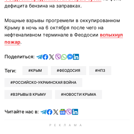
дефицита бензина на заправках.
Мощные взрывы прогремели в оккупированном
Крыму в ночь на 6 октября после чего на
нефтеналивном терминале в Феодосии
вспыхнул
пожар
.
отправить в Telegram
поделиться в Facebook
поделиться в X
отправить в Viber
отправить в Whatsapp
отправить в Messenger
отправить в LinkedIn
Поделиться:
Теги:
КРЫМ
ФЕОДОСИЯ
НПЗ
РОССИЙСКО-УКРАИНСКАЯ ВОЙНА
ВЗРЫВЫ В КРЫМУ
НОВОСТИ КРЫМА
Читайте в Telegram
Читайте в Facebook
Читайте в X
Читайте в Google news
Читайте в Viber
Читайте в LinkedIn
Читайте нас в: