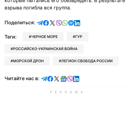
которые пытались его обезвредить. В результате
взрыва погибла вся группа.
отправить в Telegram
поделиться в Facebook
поделиться в X
отправить в Viber
отправить в Whatsapp
отправить в Messenger
отправить в LinkedIn
Поделиться:
Теги:
ЧЕРНОЕ МОРЕ
ГУР
РОССИЙСКО-УКРАИНСКАЯ ВОЙНА
МОРСКОЙ ДРОН
ЛЕГИОН СВОБОДА РОССИИ
Читайте в Telegram
Читайте в Facebook
Читайте в X
Читайте в Google news
Читайте в Viber
Читайте в LinkedIn
Читайте нас в: