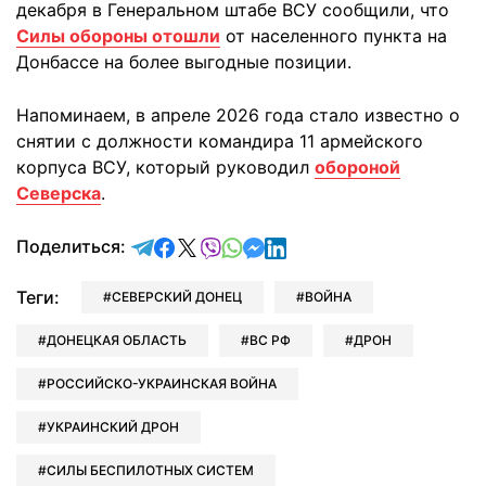
декабря в Генеральном штабе ВСУ сообщили, что
Силы обороны отошли
от населенного пункта на
Донбассе на более выгодные позиции.
Напоминаем, в апреле 2026 года стало известно о
снятии с должности командира 11 армейского
корпуса ВСУ, который руководил
обороной
Северска
.
отправить в Telegram
поделиться в Facebook
поделиться в X
отправить в Viber
отправить в Whatsapp
отправить в Messenger
отправить в LinkedIn
Поделиться:
Теги:
СЕВЕРСКИЙ ДОНЕЦ
ВОЙНА
ДОНЕЦКАЯ ОБЛАСТЬ
ВС РФ
ДРОН
РОССИЙСКО-УКРАИНСКАЯ ВОЙНА
УКРАИНСКИЙ ДРОН
СИЛЫ БЕСПИЛОТНЫХ СИСТЕМ