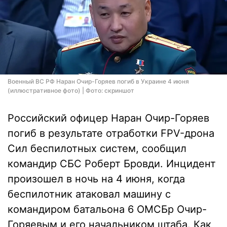
Военный ВС РФ Наран Очир-Горяев погиб в Украине 4 июня
(иллюстративное фото) | Фото: скриншот
Российский офицер Наран Очир-Горяев
погиб в результате отработки FPV-дрона
Сил беспилотных систем, сообщил
командир СБС Роберт Бровди. Инцидент
произошел в ночь на 4 июня, когда
беспилотник атаковал машину с
командиром батальона 6 ОМСБр Очир-
Горяевым и его начальником штаба. Как