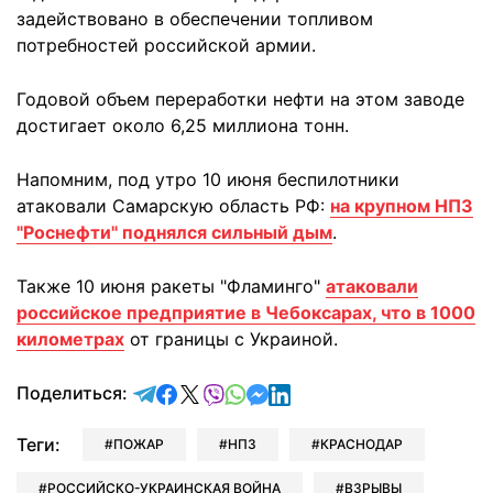
задействовано в обеспечении топливом
потребностей российской армии.
Годовой объем переработки нефти на этом заводе
достигает около 6,25 миллиона тонн.
Напомним, под утро 10 июня беспилотники
атаковали Самарскую область РФ:
на крупном НПЗ
"Роснефти" поднялся сильный дым
.
Также 10 июня ракеты "Фламинго"
атаковали
российское предприятие в Чебоксарах, что в 1000
километрах
от границы с Украиной.
отправить в Telegram
поделиться в Facebook
поделиться в X
отправить в Viber
отправить в Whatsapp
отправить в Messenger
отправить в LinkedIn
Поделиться:
Теги:
ПОЖАР
НПЗ
КРАСНОДАР
РОССИЙСКО-УКРАИНСКАЯ ВОЙНА
ВЗРЫВЫ