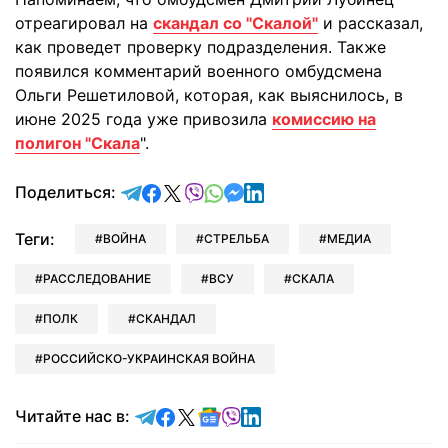
отреагировал на
скандал со "Скалой"
и рассказал,
как проведет проверку подразделения. Также
появился комментарий военного омбудсмена
Ольги Решетиловой, которая, как выяснилось, в
июне 2025 года уже привозила
комиссию на
полигон "Скала
".
отправить в Telegram
поделиться в Facebook
поделиться в X
отправить в Viber
отправить в Whatsapp
отправить в Messenger
отправить в LinkedIn
Поделиться:
Теги:
ВОЙНА
СТРЕЛЬБА
МЕДИА
РАССЛЕДОВАНИЕ
ВСУ
СКАЛА
ПОЛК
СКАНДАЛ
РОССИЙСКО-УКРАИНСКАЯ ВОЙНА
Читайте в Telegram
Читайте в Facebook
Читайте в X
Читайте в Google news
Читайте в Viber
Читайте в LinkedIn
Читайте нас в: