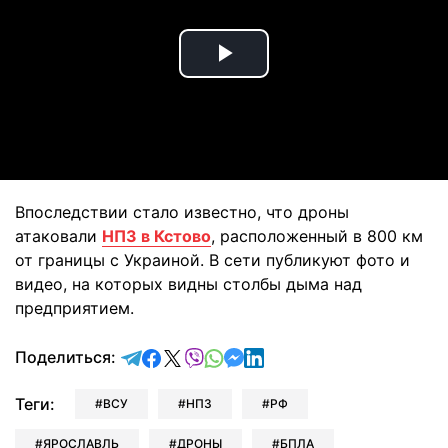
Play
Video
Впоследствии стало известно, что дроны
атаковали
НПЗ в Кстово
, расположенный в 800 км
от границы с Украиной. В сети публикуют фото и
видео, на которых видны столбы дыма над
предприятием.
отправить в Telegram
поделиться в Facebook
поделиться в X
отправить в Viber
отправить в Whatsapp
отправить в Messenger
отправить в LinkedIn
Поделиться:
Теги:
ВСУ
НПЗ
РФ
ЯРОСЛАВЛЬ
ДРОНЫ
БПЛА