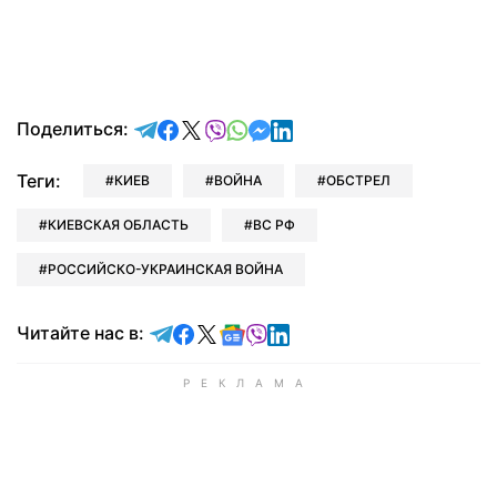
отправить в Telegram
поделиться в Facebook
поделиться в X
отправить в Viber
отправить в Whatsapp
отправить в Messenger
отправить в LinkedIn
Поделиться:
Теги:
КИЕВ
ВОЙНА
ОБСТРЕЛ
КИЕВСКАЯ ОБЛАСТЬ
ВС РФ
РОССИЙСКО-УКРАИНСКАЯ ВОЙНА
Читайте в Telegram
Читайте в Facebook
Читайте в X
Читайте в Google news
Читайте в Viber
Читайте в LinkedIn
Читайте нас в: