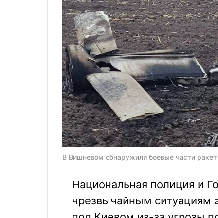
В Вишневом обнаружили боевые части ракет 
Национальная полиция и Г
чрезвычайным ситуациям э
под Киевом из-за угрозы п