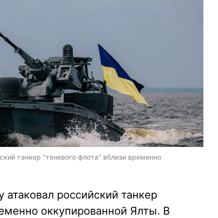
ский танкер "теневого флота" вблизи временно
 атаковал российский танкер
ременно оккупированной Ялты. В