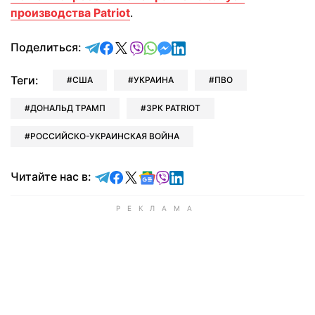
производства Patriot
.
отправить в Telegram
поделиться в Facebook
поделиться в X
отправить в Viber
отправить в Whatsapp
отправить в Messenger
отправить в LinkedIn
Поделиться:
Теги:
США
УКРАИНА
ПВО
ДОНАЛЬД ТРАМП
ЗРК PATRIOT
РОССИЙСКО-УКРАИНСКАЯ ВОЙНА
Читайте в Telegram
Читайте в Facebook
Читайте в X
Читайте в Google news
Читайте в Viber
Читайте в LinkedIn
Читайте нас в: