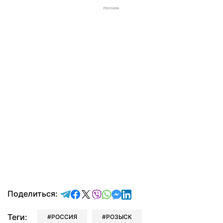
РЕКЛАМА
отправить в Telegram
поделиться в Facebook
поделиться в X
отправить в Viber
отправить в Whatsapp
отправить в Messenger
отправить в LinkedIn
Поделиться:
Теги:
РОССИЯ
РОЗЫСК