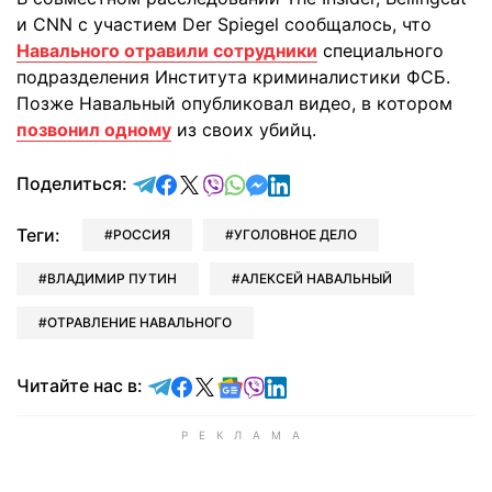
и CNN с участием Der Spiegel сообщалось, что
Навального отравили сотрудники
специального
подразделения Института криминалистики ФСБ.
Позже Навальный опубликовал видео, в котором
позвонил одному
из своих убийц.
отправить в Telegram
поделиться в Facebook
поделиться в X
отправить в Viber
отправить в Whatsapp
отправить в Messenger
отправить в LinkedIn
Поделиться:
Теги:
РОССИЯ
УГОЛОВНОЕ ДЕЛО
ВЛАДИМИР ПУТИН
АЛЕКСЕЙ НАВАЛЬНЫЙ
ОТРАВЛЕНИЕ НАВАЛЬНОГО
Читайте в Telegram
Читайте в Facebook
Читайте в X
Читайте в Google news
Читайте в Viber
Читайте в LinkedIn
Читайте нас в: