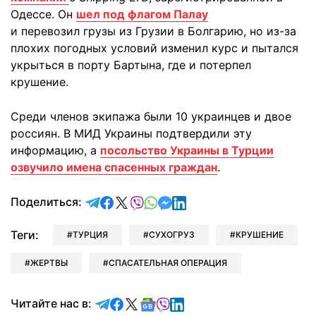
Одессе. Он
шел под флагом Палау
и перевозил грузы из Грузии в Болгарию, но из-за
плохих погодных условий изменил курс и пытался
укрыться в порту Бартына, где и потерпел
крушение.
Среди членов экипажа были 10 украинцев и двое
россиян. В МИД Украины подтвердили эту
информацию, а
посольство Украины в Турции
озвучило имена спасенных граждан
.
отправить в Telegram
поделиться в Facebook
поделиться в X
отправить в Viber
отправить в Whatsapp
отправить в Messenger
отправить в LinkedIn
Поделиться:
Теги:
ТУРЦИЯ
СУХОГРУЗ
КРУШЕНИЕ
ЖЕРТВЫ
СПАСАТЕЛЬНАЯ ОПЕРАЦИЯ
Читайте в Telegram
Читайте в Facebook
Читайте в X
Читайте в Google news
Читайте в Viber
Читайте в LinkedIn
Читайте нас в: