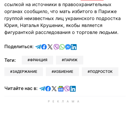
ссылкой на источники в правоохранительных
органах сообщило, что мать избитого в Париже
группой неизвестных лиц украинского подростка
Юрия, Наталья Крушеник, якобы является
фигуранткой расследования о торговле людьми.
отправить в Telegram
поделиться в Facebook
поделиться в X
отправить в Viber
отправить в Whatsapp
отправить в Messenger
отправить в LinkedIn
Поделиться:
Теги:
ФРАНЦИЯ
ПАРИЖ
ЗАДЕРЖАНИЕ
ИЗБИЕНИЕ
ПОДРОСТОК
Читайте в Telegram
Читайте в Facebook
Читайте в X
Читайте в Google news
Читайте в Viber
Читайте в LinkedIn
Читайте нас в: