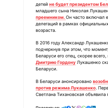
детей
не будет президентом Бе
младшего сына Николая Лукаше
преемником.
Он часто включал 
делегаций в рамках официальных 
возраста.
В 2016 году Александр Лукашенк
подчеркнув при этом, что момент
Беларуси его отец, скорее всего,
Дмитрию Гордону
Лукашенко ска
Беларуси.
В Беларуси анонсировано
возобн
против режима Лукашенко
. Пер
Светлана Тихановская объявила 
отправить в Telegram
поделиться в Face
поделиться в X
отправить в V
отправить 
отправит
отправ
Поделиться: