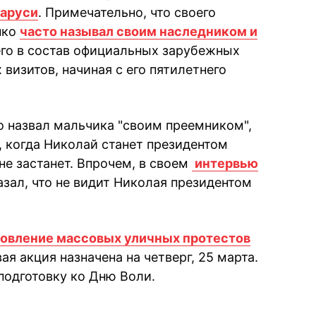
ларуси
. Примечательно, что своего
нко
часто называл своим наследником и
его в состав официальных зарубежных
визитов, начиная с его пятилетнего
о назвал мальчика "своим преемником",
, когда Николай станет президентом
 не застанет. Впрочем, в своем
интервью
зал, что не видит Николая президентом
овление массовых уличных протестов
вая акция назначена на четверг, 25 марта.
подготовку ко Дню Воли.
book
iber
в Whatsapp
ь в Messenger
ить в LinkedIn