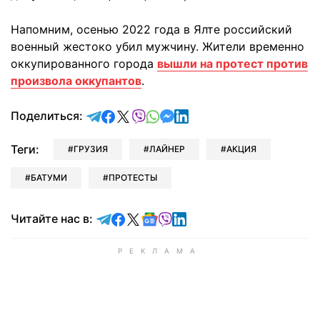
Напомним, осенью 2022 года в Ялте российский
военный жестоко убил мужчину. Жители временно
оккупированного города
вышли на протест против
произвола оккупантов
.
отправить в Telegram
поделиться в Facebook
поделиться в X
отправить в Viber
отправить в Whatsapp
отправить в Messenger
отправить в LinkedIn
Поделиться:
Теги:
ГРУЗИЯ
ЛАЙНЕР
АКЦИЯ
БАТУМИ
ПРОТЕСТЫ
Читайте в Telegram
Читайте в Facebook
Читайте в X
Читайте в Google news
Читайте в Viber
Читайте в LinkedIn
Читайте нас в: