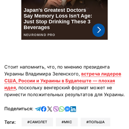
Стоит напомнить, что, по мнению президента
Украины Владимира Зеленского,
встреча лидеров
США, России и Украины в Будапеште — плохая
идея
, поскольку венгерский формат может не
принести положительных результатов для Украины.
отправить в Telegram
поделиться в Facebook
поделиться в X
отправить в Viber
отправить в Whatsapp
отправить в Messenger
отправить в LinkedIn
Поделиться:
Теги:
САМОЛЕТ
МКС
ПОЛЬША