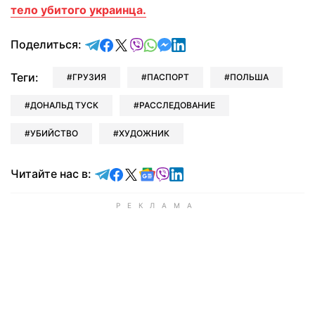
тело убитого украинца.
отправить в Telegram
поделиться в Facebook
поделиться в X
отправить в Viber
отправить в Whatsapp
отправить в Messenger
отправить в LinkedIn
Поделиться:
Теги:
ГРУЗИЯ
ПАСПОРТ
ПОЛЬША
ДОНАЛЬД ТУСК
РАССЛЕДОВАНИЕ
УБИЙСТВО
ХУДОЖНИК
Читайте в Telegram
Читайте в Facebook
Читайте в X
Читайте в Google news
Читайте в Viber
Читайте в LinkedIn
Читайте нас в: