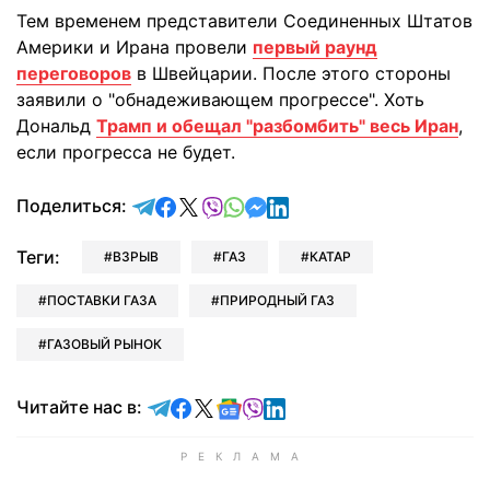
Тем временем представители Соединенных Штатов
Америки и Ирана провели
первый раунд
переговоров
в Швейцарии. После этого стороны
заявили о "обнадеживающем прогрессе". Хоть
Дональд
Трамп и обещал "разбомбить" весь Иран
,
если прогресса не будет.
отправить в Telegram
поделиться в Facebook
поделиться в X
отправить в Viber
отправить в Whatsapp
отправить в Messenger
отправить в LinkedIn
Поделиться:
Теги:
ВЗРЫВ
ГАЗ
КАТАР
ПОСТАВКИ ГАЗА
ПРИРОДНЫЙ ГАЗ
ГАЗОВЫЙ РЫНОК
Читайте в Telegram
Читайте в Facebook
Читайте в X
Читайте в Google news
Читайте в Viber
Читайте в LinkedIn
Читайте нас в: