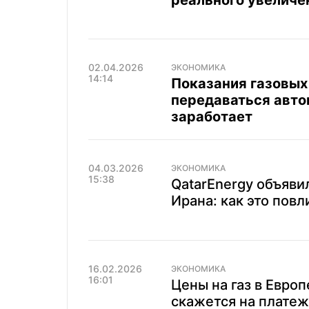
реального увеличе
02.04.2026
ЭКОНОМИКА
14:14
Показания газовых
передаваться автом
заработает
04.03.2026
ЭКОНОМИКА
15:38
QatarEnergy объяви
Ирана: как это повл
16.02.2026
ЭКОНОМИКА
16:01
Цены на газ в Европ
скажется на платеж