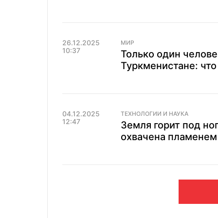
26.12.2025
МИР
10:37
Только один человек
Туркменистане: что
04.12.2025
ТЕХНОЛОГИИ И НАУКА
12:47
Земля горит под но
охвачена пламенем 