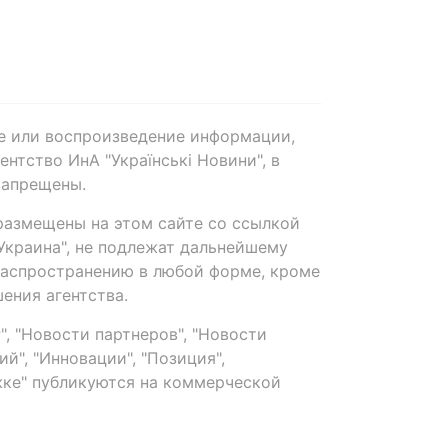
е или воспроизведение информации,
нтство ИнА "Українські Новини", в
запрещены.
размещены на этом сайте со ссылкой
-Украина", не подлежат дальнейшему
распространению в любой форме, кроме
ения агентства.
, "Новости партнеров", "Новости
й", "Инновации", "Позиция",
ке" публикуются на коммерческой