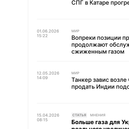
СПГ в Катаре прогр
01.06.2026
МИР
15:22
Вопреки позиции пр
продолжают обслуж
сжиженным газом
12.05.2026
МИР
14:09
Танкер завис возле
продать Индии подс
15.04.2026
CТАТЬЯ
МНЕНИЯ
08:15
Больше газа для Ук