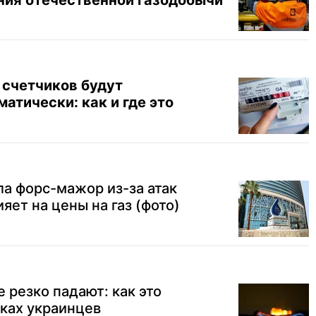
ния отечественной газодобычи
 счетчиков будут
атически: как и где это
ла форс-мажор из-за атак
ияет на цены на газ (фото)
е резко падают: как это
ках украинцев