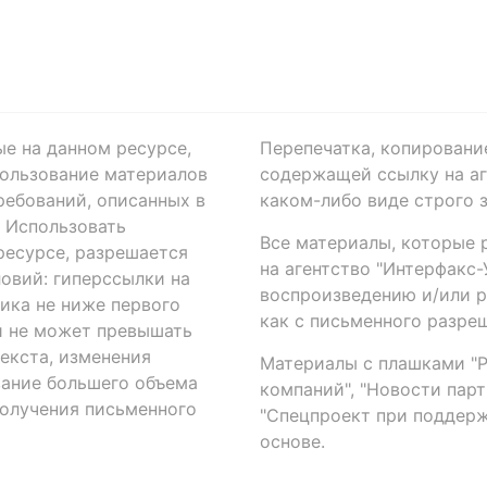
ые на данном ресурсе,
Перепечатка, копировани
ользование материалов
содержащей ссылку на аге
ребований, описанных в
каком-либо виде строго 
. Использовать
Все материалы, которые 
есурсе, разрешается
на агентство "Интерфакс
овий: гиперссылки на
воспроизведению и/или 
ика не ниже первого
как с письменного разреш
й не может превышать
екста, изменения
Материалы с плашками "Р"
вание большего объема
компаний", "Новости парти
получения письменного
"Спецпроект при поддерж
основе.