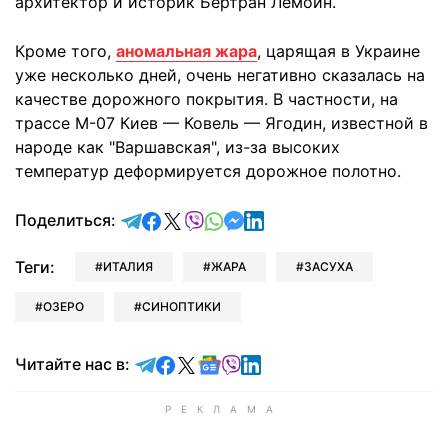
архитектор и историк Бертран Лемойн.
Кроме того,
аномальная жара
, царящая в Украине
уже несколько дней, очень негативно сказалась на
качестве дорожного покрытия. В частности, на
трассе М-07 Киев — Ковель — Ягодин, известной в
народе как "Варшавская", из-за высоких
температур деформируется дорожное полотно.
отправить в Telegram
поделиться в Facebook
поделиться в X
отправить в Viber
отправить в Whatsapp
отправить в Messenger
отправить в LinkedIn
Поделиться:
Теги:
ИТАЛИЯ
ЖАРА
ЗАСУХА
ОЗЕРО
СИНОПТИКИ
Читайте в Telegram
Читайте в Facebook
Читайте в X
Читайте в Google news
Читайте в Viber
Читайте в LinkedIn
Читайте нас в: