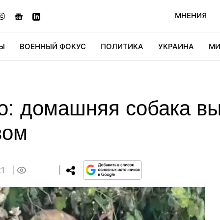
МНЕНИЯ
Ы
ВОЕННЫЙ ФОКУС
ПОЛИТИКА
УКРАИНА
МИ
ОНОМИКА
ДИДЖИТАЛ
АВТО
МИРФАН
КУЛЬТ
о: домашняя собака в
вом
21
0