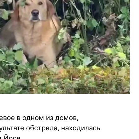
евое в одном из домов,
льтате обстрела, находилась
 Йося.