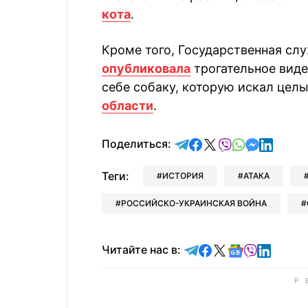
кота
.
Кроме того, Государственная сл
опубликовала
трогательное виде
себе собаку, которую искал цел
области
.
отправить в Telegram
поделиться в Face
поделиться в X
отправить в V
отправить 
отправит
отправ
Поделиться:
Теги:
ИСТОРИЯ
АТАКА
РОССИЙСКО-УКРАИНСКАЯ ВОЙНА
Читайте в Telegram
Читайте в Faceb
Читайте в X
Читайте в 
Читайте в
Читайт
Читайте нас в: