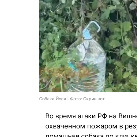
Собака Йося | Фото: Скриншот
Во время атаки РФ на Вишн
охваченном пожаром в резу
домашняя собака по кличке