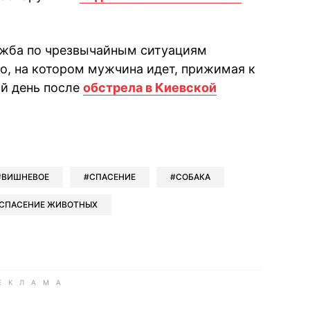
ужба по чрезвычайным ситуациям
о, на котором мужчина идет, прижимая к
ый день после
обстрела в Киевской
book
iber
в Whatsapp
ь в Messenger
ить в LinkedIn
ВИШНЕВОЕ
СПАСЕНИЕ
СОБАКА
СПАСЕНИЕ ЖИВОТНЫХ
ook
Google news
 Viber
е в LinkedIn