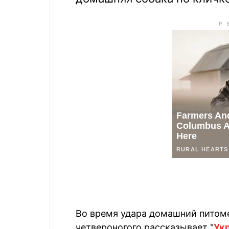
Во время удара домашний питоме
четвероногого рассказывает "
Укр