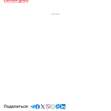
РЕКЛАМА
отправить в Telegram
поделиться в Facebook
поделиться в X
отправить в Viber
отправить в Whatsapp
отправить в Messenger
отправить в LinkedIn
Поделиться: