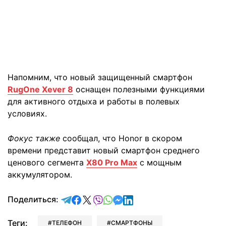
Напомним, что новый защищенный смартфон
RugOne Xever 8
оснащен полезными функциями
для активного отдыха и работы в полевых
условиях.
Фокус также
сообщал, что Honor в скором
времени представит новый смартфон среднего
ценового сегмента
X80 Pro Max
с мощным
аккумулятором.
отправить в Telegram
поделиться в Facebook
поделиться в X
отправить в Viber
отправить в Whatsapp
отправить в Messenger
отправить в LinkedIn
Поделиться:
Теги:
ТЕЛЕФОН
СМАРТФОНЫ