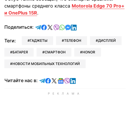
смартфоны среднего класса
Motorola Edge 70 Pro+
и OnePlus 15R
.
отправить в Telegram
поделиться в Facebook
поделиться в X
отправить в Viber
отправить в Whatsapp
отправить в Messenger
отправить в LinkedIn
Поделиться:
Теги:
ГАДЖЕТЫ
ТЕЛЕФОН
ДИСПЛЕЙ
БАТАРЕЯ
СМАРТФОН
HONOR
НОВОСТИ МОБИЛЬНЫХ ТЕХНОЛОГИЙ
Читайте в Telegram
Читайте в Facebook
Читайте в X
Читайте в Google news
Читайте в Viber
Читайте в LinkedIn
Читайте нас в: