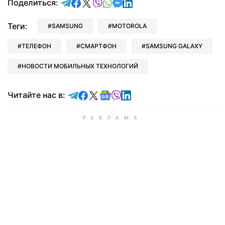
отправить в Telegram
поделиться в Facebook
поделиться в X
отправить в Viber
отправить в Whatsapp
отправить в Messenger
отправить в LinkedIn
Поделиться:
Теги:
SAMSUNG
MOTOROLA
ТЕЛЕФОН
СМАРТФОН
SAMSUNG GALAXY
НОВОСТИ МОБИЛЬНЫХ ТЕХНОЛОГИЙ
Читайте в Telegram
Читайте в Facebook
Читайте в X
Читайте в Google news
Читайте в Viber
Читайте в LinkedIn
Читайте нас в: