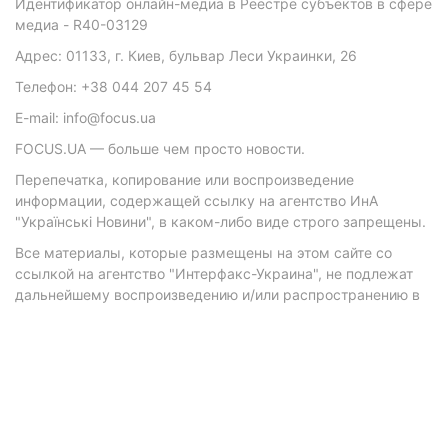
Идентификатор онлайн-медиа в Реестре субъектов в сфере
медиа - R40-03129
Адрес: 01133, г. Киев, бульвар Леси Украинки, 26
Телефон: +38 044 207 45 54
E-mail: info@focus.ua
FOCUS.UA — больше чем просто новости.
Перепечатка, копирование или воспроизведение
информации, содержащей ссылку на агентство ИнА
"Українські Новини", в каком-либо виде строго запрещены.
Все материалы, которые размещены на этом сайте со
ссылкой на агентство "Интерфакс-Украина", не подлежат
дальнейшему воспроизведению и/или распространению в
любой форме, кроме как с письменного разрешения
агентства.
Материалы с плашками "Р", "Новости партнеров", "Новости
компаний", "Новости партий", "Инновации", "Позиция",
"Спецпроект при поддержке" публикуются на
коммерческой основе.