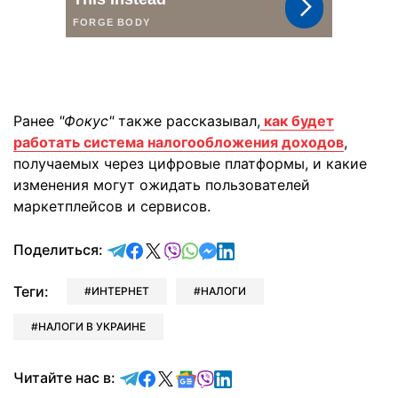
Ранее
"Фокус"
также рассказывал,
как будет
работать система налогообложения доходов
,
получаемых через цифровые платформы, и какие
изменения могут ожидать пользователей
маркетплейсов и сервисов.
отправить в Telegram
поделиться в Facebook
поделиться в X
отправить в Viber
отправить в Whatsapp
отправить в Messenger
отправить в LinkedIn
Поделиться:
Теги:
ИНТЕРНЕТ
НАЛОГИ
НАЛОГИ В УКРАИНЕ
Читайте в Telegram
Читайте в Facebook
Читайте в X
Читайте в Google news
Читайте в Viber
Читайте в LinkedIn
Читайте нас в: