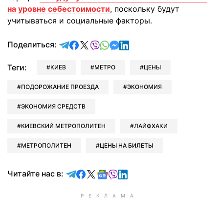
на уровне себестоимости
, поскольку будут
учитываться и социальные факторы.
отправить в Telegram
поделиться в Facebook
поделиться в X
отправить в Viber
отправить в Whatsapp
отправить в Messenger
отправить в LinkedIn
Поделиться:
Теги:
КИЕВ
МЕТРО
ЦЕНЫ
ПОДОРОЖАНИЕ ПРОЕЗДА
ЭКОНОМИЯ
ЭКОНОМИЯ СРЕДСТВ
КИЕВСКИЙ МЕТРОПОЛИТЕН
ЛАЙФХАКИ
МЕТРОПОЛИТЕН
ЦЕНЫ НА БИЛЕТЫ
Читайте в Telegram
Читайте в Facebook
Читайте в X
Читайте в Google news
Читайте в Viber
Читайте в LinkedIn
Читайте нас в: