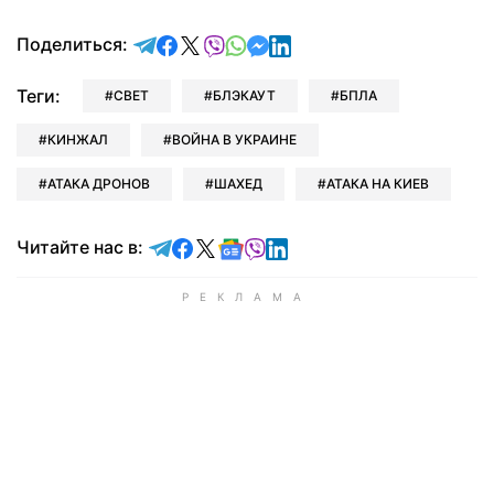
отправить в Telegram
поделиться в Facebook
поделиться в X
отправить в Viber
отправить в Whatsapp
отправить в Messenger
отправить в LinkedIn
Поделиться:
Теги:
СВЕТ
БЛЭКАУТ
БПЛА
КИНЖАЛ
ВОЙНА В УКРАИНЕ
АТАКА ДРОНОВ
ШАХЕД
АТАКА НА КИЕВ
Читайте в Telegram
Читайте в Facebook
Читайте в X
Читайте в Google news
Читайте в Viber
Читайте в LinkedIn
Читайте нас в: