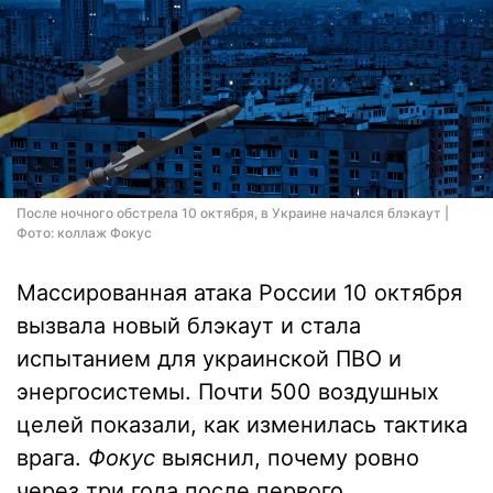
После ночного обстрела 10 октября, в Украине начался блэкаут |
Фото: коллаж Фокус
Массированная атака России 10 октября
вызвала новый блэкаут и стала
испытанием для украинской ПВО и
энергосистемы. Почти 500 воздушных
целей показали, как изменилась тактика
врага.
Фокус
выяснил, почему ровно
через три года после первого