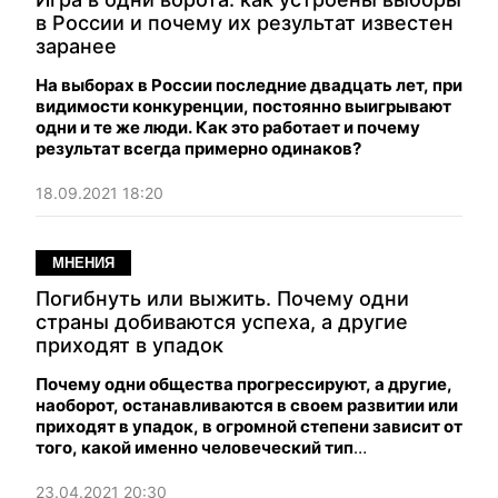
в России и почему их результат известен
заранее
На выборах в России последние двадцать лет, при
видимости конкуренции, постоянно выигрывают
одни и те же люди. Как это работает и почему
результат всегда примерно одинаков?
18.09.2021 18:20
МНЕНИЯ
Погибнуть или выжить. Почему одни
страны добиваются успеха, а другие
приходят в упадок
Почему одни общества прогрессируют, а другие,
наоборот, останавливаются в своем развитии или
приходят в упадок, в огромной степени зависит от
того, какой именно человеческий тип
оказывается наиболее успешен в штурме вершин
социальной пирамиды.
23.04.2021 20:30