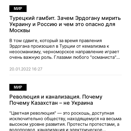
МИР
Турецкий гамбит. Зачем Эрдогану мирить
Украину и Россию и чем это опасно для
Москвы
В том сдвиге, который за время правления
Эрдогана произошел в Турции от кемализма к
неоосманизму, черноморское направление играет
очень важную роль. Глазами любого "османиста"
нынешний российско-украинский конфликт — это
просто новый этап все тех же русско-турецких
20.01.2022 16:27
войн, которые велись последние сотни лет.
МИР
Революция и канализация. Почему
Почему Казахстан – не Украина
"Цветная революция" — это роскошь, доступная
исключительно обществу, находящемуся на весьма
высоком уровне развития. Протесты протестами, а
водопровод, канализация и электрическое