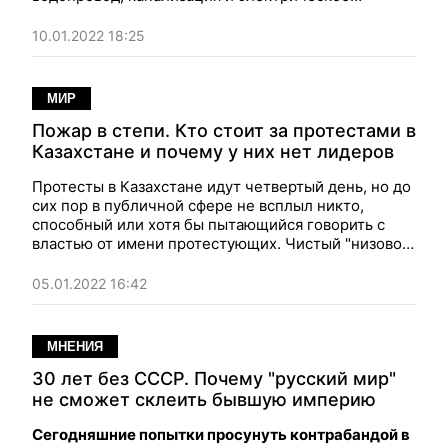
освещение должны работать, а вылезшие под
шумок криминальные элементы не должны грабить
10.01.2022 18:25
прохожих на улицах.
МИР
Пожар в степи. Кто стоит за протестами в
Казахстане и почему у них нет лидеров
Протесты в Казахстане идут четвертый день, но до
сих пор в публичной сфере не всплыл никто,
способный или хотя бы пытающийся говорить с
властью от имени протестующих. Чистый "низовой
пожар", а для власти — "бой с тенью".
05.01.2022 16:42
МНЕНИЯ
30 лет без СССР. Почему "русский мир"
не сможет склеить бывшую империю
Сегодняшние попытки просунуть контрабандой в