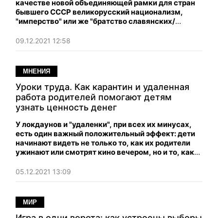
качестве новой объединяющей рамки для стран
бывшего СССР великорусский национализм,
"имперство" или же "братство славянских/
русскоговорящих/еще каких-то там народов" —
курам на смех; никто под это не подписывался.
09.12.2021 12:58
МНЕНИЯ
Уроки труда. Как карантин и удаленная
работа родителей помогают детям
узнать ценность денег
У локдаунов и "удаленки", при всех их минусах,
есть один важный положительный эффект: дети
начинают видеть не только то, как их родители
ужинают или смотрят кино вечером, но и то, как
они работают. Происходит передача социального
опыта, связанного с трудом.
05.12.2021 13:09
МИР
Игра в одни ворота: как устроены выборы