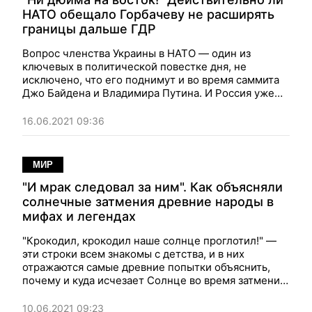
НАТО обещало Горбачеву не расширять
границы дальше ГДР
Вопрос членства Украины в НАТО — один из
ключевых в политической повестке дня, не
исключено, что его поднимут и во время саммита
Джо Байдена и Владимира Путина. И Россия уже
вспоминает о старых обещаниях, которые НАТО
якобы нарушает.
16.06.2021 09:36
МИР
"И мрак следовал за ним". Как объясняли
солнечные затмения древние народы в
мифах и легендах
"Крокодил, крокодил наше солнце проглотил!" —
эти строки всем знакомы с детства, и в них
отражаются самые древние попытки объяснить,
почему и куда исчезает Солнце во время затмений.
Но не у всех народов причина — в крокодилах и
иных чудовищах. Есть и более приятные версии.
10.06.2021 09:23