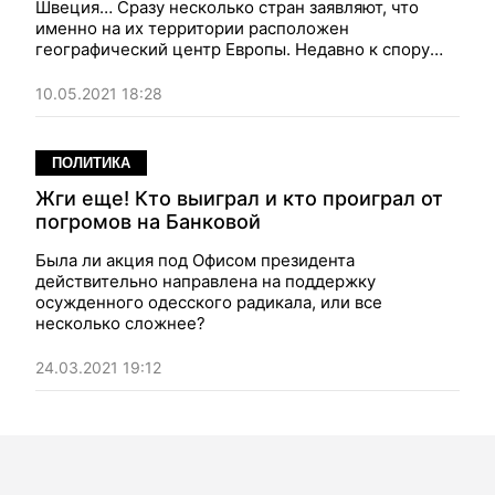
Швеция… Сразу несколько стран заявляют, что
именно на их территории расположен
географический центр Европы. Недавно к спору
присоединились Эстония и Беларусь. И ведь
каждый из кандидатов по-своему прав!
10.05.2021 18:28
ПОЛИТИКА
Жги еще! Кто выиграл и кто проиграл от
погромов на Банковой
Была ли акция под Офисом президента
действительно направлена на поддержку
осужденного одесского радикала, или все
несколько сложнее?
24.03.2021 19:12