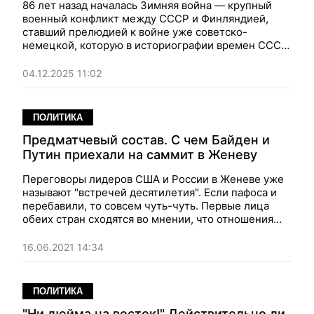
86 лет назад началась Зимняя война — крупный
военный конфликт между СССР и Финляндией,
ставший прелюдией к войне уже советско-
немецкой, которую в историографии времен СССР
было принято именовать Великой Отечественной.
Фокус
выяснял, зачем Сталину понадобилось
04.12.2025 11:02
"отодвигать" границу от Ленинграда и чем эта идея
обернулась для Хельсинки и Москвы.
ПОЛИТИКА
Предматчевый состав. С чем Байден и
Путин приехали на саммит в Женеву
Переговоры лидеров США и России в Женеве уже
называют "встречей десятилетия". Если пафоса и
перебавили, то совсем чуть-чуть. Первые лица
обеих стран сходятся во мнении, что отношения
практически заморожены — и ни к чему хорошему
это не ведет.
16.06.2021 14:34
ПОЛИТИКА
"Ни дюйма на восток!" Действительно ли