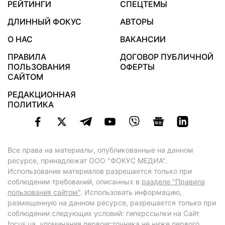
РЕЙТИНГИ
СПЕЦТЕМЫ
ДЛИННЫЙ ФОКУС
АВТОРЫ
О НАС
ВАКАНСИИ
ПРАВИЛА
ДОГОВОР ПУБЛИЧНОЙ
ПОЛЬЗОВАНИЯ
ОФЕРТЫ
САЙТОМ
РЕДАКЦИОННАЯ
ПОЛИТИКА
Все права на материалы, опубликованные на данном
ресурсе, принадлежат ООО "ФОКУС МЕДИА".
Использование материалов разрешается только при
соблюдении требований, описанных в
разделе "Правила
пользования сайтом"
. Использовать информацию,
размещенную на данном ресурсе, разрешается только при
соблюдении следующих условий: гиперссылки на Сайт
focus.ua
, упоминания первоисточника не ниже первого