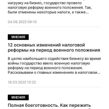
нагрузку на бизнес, государство провело
налоговую реформу военного положения. Так,
были отменены некоторые налоги, а также
запрещены все проверки. Но продлился этот
запрет недолго. Уже буквально через несколько
04.09.2022 09:10
недель в нем начали появляться исключения. И со
временем их количество росло. Какие проверки
разрешены сейчас и каким образом они должны
МНЕНИЯ
происходить?". Мнение.
12 основных изменений налоговой
реформы на период военного положения
В целях наибольшего содействия бизнесу во время
войны государство ввело военную налоговую
реформу на период военного положения.
Рассказываем о главных изменениях в налоговом
законодательстве Украины.
18.03.2022 10:22
МНЕНИЯ
Полная боеготовность. Как пережить