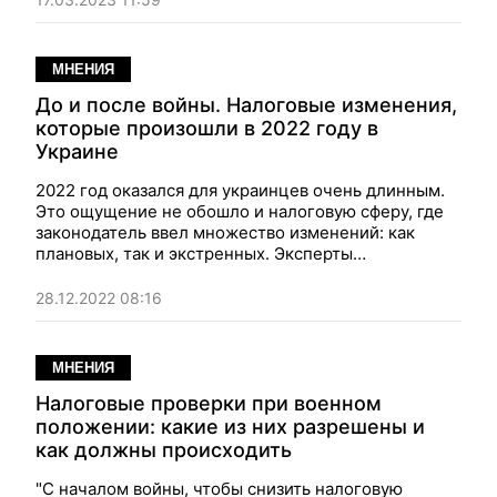
"О внесении изменений в Налоговый кодекс
Украины и другие законы Украины об особенностях
налогообложения в период действия военного
МНЕНИЯ
положения" № 8401 от 31.01. 2023 (далее –
"Законопроект").
До и после войны. Налоговые изменения,
которые произошли в 2022 году в
Украине
2022 год оказался для украинцев очень длинным.
Это ощущение не обошло и налоговую сферу, где
законодатель ввел множество изменений: как
плановых, так и экстренных. Эксперты
проанализировали произошедшие в 2022 году
налоговые изменения: до и после начала
28.12.2022 08:16
полномасштабной войны.
МНЕНИЯ
Налоговые проверки при военном
положении: какие из них разрешены и
как должны происходить
"С началом войны, чтобы снизить налоговую