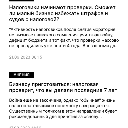
Налоговики начинают проверки. Сможет
ли малый бизнес избежать штрафов и
судов с налоговой?
"Активность налоговиков после снятия моратория
не вызывает никакого сомнения, учитывая войну,
дефицит бюджета и тот факт, что проверки массово
не проводились уже почти 4 года. Внезапными для
плательщиков станут не только внеплановые
проверки, на которые налоговики любят приходить
21.09.2023 08:15
после запроса на информацию, но и плановые".
Мнение.
МНЕНИЯ
Бизнесу приготовиться: налоговая
проверит, что вы делали последние 7 лет
Война еще не закончена, однако "обычная" жизнь
налогоплательщиков понемногу возвращается.
Существенным толчком в этом направлении будет
рекомендованный для принятия за основу
Комитетом Верховной Рады по вопросам финансов,
налоговой и таможенной политики проект Закона
17.03.2023 11:59