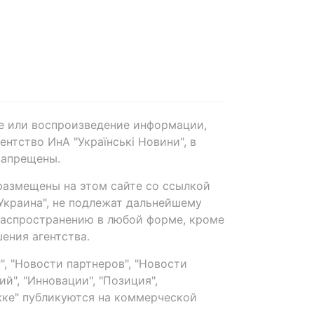
е или воспроизведение информации,
нтство ИнА "Українські Новини", в
запрещены.
размещены на этом сайте со ссылкой
-Украина", не подлежат дальнейшему
распространению в любой форме, кроме
ения агентства.
, "Новости партнеров", "Новости
й", "Инновации", "Позиция",
ке" публикуются на коммерческой