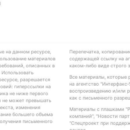
Я
ые на данном ресурсе,
Перепечатка, копировани
ользование материалов
содержащей ссылку на аге
ребований, описанных в
каком-либо виде строго 
. Использовать
Все материалы, которые 
есурсе, разрешается
на агентство "Интерфакс
овий: гиперссылки на
воспроизведению и/или 
ика не ниже первого
как с письменного разреш
й не может превышать
екста, изменения
Материалы с плашками "Р"
вание большего объема
компаний", "Новости парти
получения письменного
"Спецпроект при поддерж