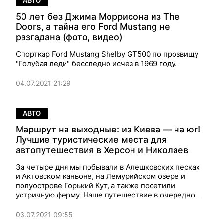
АВТО
50 лет без Джима Моррисона из The
Doors, а тайна его Ford Mustang не
разгадана (фото, видео)
Спорткар Ford Mustang Shelby GT500 по прозвищу
"Голубая леди" бесследно исчез в 1969 году.
04.07.2021 21:29
АВТО
Маршрут на выходные: из Киева — на юг!
Лучшие туристические места для
автопутешествия в Херсон и Николаев
За четыре дня мы побывали в Алешковских песках
и Актовском каньоне, на Лемурийском озере и
полуострове Горький Кут, а также посетили
устричную ферму. Наше путешествие в очередной
раз позволило увидеть, насколько красивая страна
Украина.
03.07.2021 09:55