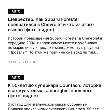
АВТО
Шеврестер. Как Subaru Forester
превратился в Chevrolet и что из этого
вышло (фото, видео)
Истории превращения Subaru Forester в Chevrolet в
середине 2000-х годов самое место в учебниках
по маркетингу и продакт-менеджменту в разделе
"Провалы". По этой же причине она вряд ли там
появится, потому что ни одна из компаний не
захочет рассказать о своих просчетах в проекте.
24.06.2021 07:10
Фокус делает это вместо них.
АВТО
К 50-летию суперкара Countach. Иcтория
всех культовых Lamborghini прошлого
(фото, видео)
Этот год для итальянской марки особенный.
Полвека эпохальному суперкару Countach, 55 лет