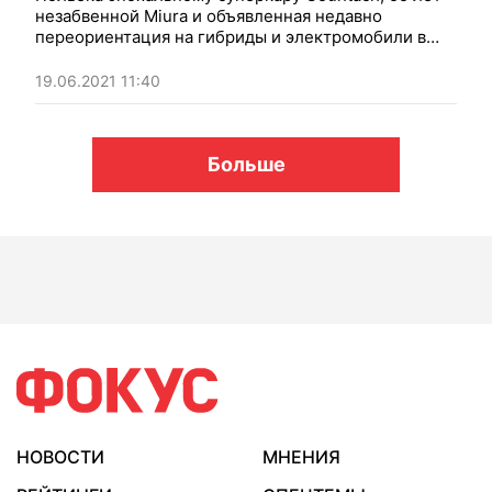
незабвенной Miura и объявленная недавно
переориентация на гибриды и электромобили в
скором будущем.
Фокус
вспоминает "золотого"
юбиляра и другие знаменитые модели Lamborghini
19.06.2021 11:40
Больше
НОВОСТИ
МНЕНИЯ