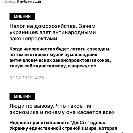
Всего:
6 публикаций
МНЕНИЯ
Налог на домохозяйства. Зачем
украинцев злят антинародными
законопроектами
Когда человечество будет летать к звездам,
потомки откроют музей сумасшедших
античеловеческих законопроектов/законов,
такую себе кунсткамеру, и нарекут ее
"Третьяковская галерея" по имени одной всем
известной депутатки от "Слуги народа".
02.02.2022 14:26
МНЕНИЯ
Люди по вызову. Что такое гиг-
экономика и почему она касается всех
Недавно принятый закон о "ДiяСiтi" сделал
Украину единственной страной в мире, которая