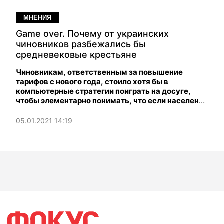
МНЕНИЯ
Game over. Почему от украинских
чиновников разбежались бы
средневековые крестьяне
Чиновникам, ответственным за повышение
тарифов с нового года, стоило хотя бы в
компьютерные стратегии поиграть на досуге,
чтобы элементарно понимать, что если население
и так не платит за коммуналку, то поднимать
тарифы — это точно не вариант, чтобы
05.01.2021 14:19
стимулировать платежи.