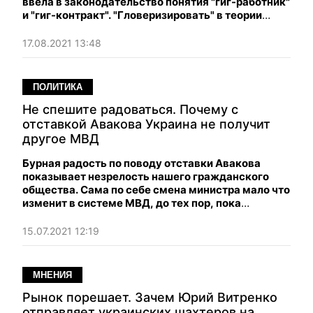
ввела в законодательство понятия "гиг-работник"
и "гиг-контракт". "Гловеризировать" в теории
можно любую профессию с помощью банального
приложения.
17.08.2021 13:48
ПОЛИТИКА
Не спешите радоваться. Почему с
отставкой Авакова Украина не получит
другое МВД
Бурная радость по поводу отставки Авакова
показывает незрелость нашего гражданского
общества. Сама по себе смена министра мало что
изменит в системе МВД, до тех пор, пока
общество не научится контролировать
конкретных участковых на местах.
15.07.2021 12:19
МНЕНИЯ
Рынок порешает. Зачем Юрий Витренко
отправляет украинских шахтеров на