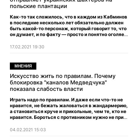
польские плантации
Как-то так сложилось, что в каждом из Кабминов
в последние несколько лет обязательно должен
быть какой-то персонаж, который говорит то, что
он думает, и по факту — просто и понятно оголяет
перед населением всю суть неолиберальных
"реформ".
17.02.2021 19:30
МНЕНИЯ
Искусство жить по правилам. Почему
блокировка "каналов Медведчука"
показала слабость власти
Играть надо по правилам. И даже если что-то не
нравится, не бежать жаловаться в жандармерию,
а становиться круче и прикольные, чем те, кто не
нравится. Бороться с противником нужно не при
помощи административных методов, а при
помощи адекватного решения самых острых
04.02.2021 15:03
социальных проблем.