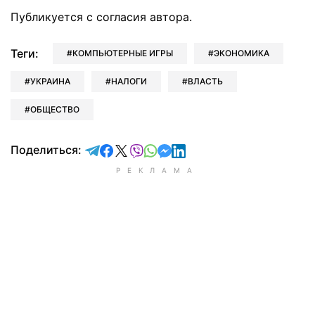
Публикуется с согласия автора.
Теги:
КОМПЬЮТЕРНЫЕ ИГРЫ
ЭКОНОМИКА
УКРАИНА
НАЛОГИ
ВЛАСТЬ
ОБЩЕСТВО
отправить в Telegram
поделиться в Facebook
поделиться в X
отправить в Viber
отправить в Whatsapp
отправить в Messenger
отправить в LinkedIn
Поделиться: