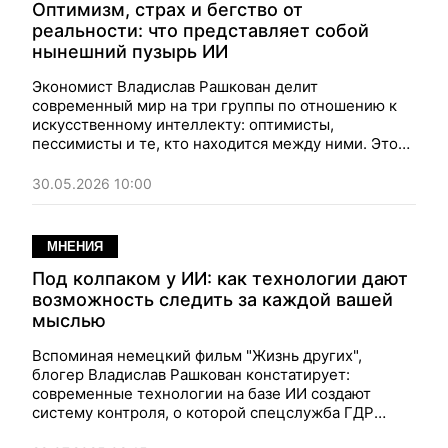
Оптимизм, страх и бегство от
реальности: что представляет собой
нынешний пузырь ИИ
Экономист Владислав Рашкован делит
современный мир на три группы по отношению к
искусственному интеллекту: оптимисты,
пессимисты и те, кто находится между ними. Это
приводит к странному эффекту: рынок ИИ
одновременно продает людям надежду, страх и
30.05.2026 10:00
бегство от реальности...
МНЕНИЯ
Под колпаком у ИИ: как технологии дают
возможность следить за каждой вашей
мыслью
Вспоминая немецкий фильм "Жизнь других",
блогер Владислав Рашкован констатирует:
современные технологии на базе ИИ создают
систему контроля, о которой спецслужба ГДР
Штази могла только мечтать. К сожалению,