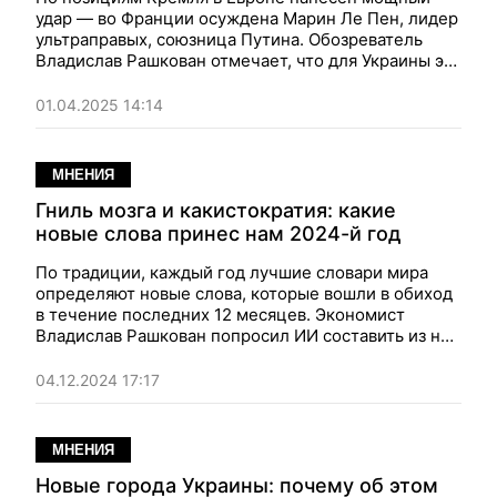
удар — во Франции осуждена Марин Ле Пен, лидер
ультраправых, союзница Путина. Обозреватель
Владислав Рашкован отмечает, что для Украины это
— неплохая новость, потому что Ле Пен имела
вполне реальные шансы стать президентом
01.04.2025 14:14
Франции.
МНЕНИЯ
Гниль мозга и какистократия: какие
новые слова принес нам 2024-й год
По традиции, каждый год лучшие словари мира
определяют новые слова, которые вошли в обиход
в течение последних 12 месяцев. Экономист
Владислав Рашкован попросил ИИ составить из них
предложение, характеризующее 2024 год, и вот
что получилось...
04.12.2024 17:17
МНЕНИЯ
Новые города Украины: почему об этом