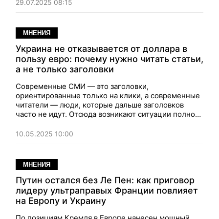
автократы это понимают, и современные системы
29.07.2025 08:15
слежки и контроля делают авторитарные режимы
эффективными до уровня тотальности.
МНЕНИЯ
Украина не отказывается от доллара в
пользу евро: почему нужно читать статьи,
а не только заголовки
Современные СМИ — это заголовки,
ориентированные только на клики, а современные
читатели — люди, которые дальше заголовков
часто не идут. Отсюда возникают ситуации полной
неадекватности, одну из которых на свежем
примере приводит финансист Владислав Рашкован
10.05.2025 10:00
МНЕНИЯ
Путин остался без Ле Пен: как приговор
лидеру ультраправых Франции повлияет
на Европу и Украину
По позициям Кремля в Европе нанесен мощный