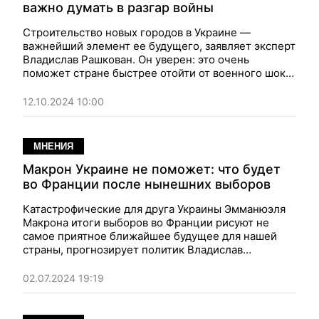
важно думать в разгар войны
Строительство новых городов в Украине —
важнейший элемент ее будущего, заявляет эксперт
Владислав Рашкован. Он уверен: это очень
поможет стране быстрее отойти от военного шока
и порвать с советским прошлым.
12.10.2024 10:00
МНЕНИЯ
Макрон Украине не поможет: что будет
во Франции после нынешних выборов
Катастрофические для друга Украины Эмманюэля
Макрона итоги выборов во Франции рисуют не
самое приятное ближайшее будущее для нашей
страны, прогнозирует политик Владислав
Рашкован. Как минимум — решение о помощи
будут принимать с трудом.
02.07.2024 19:19