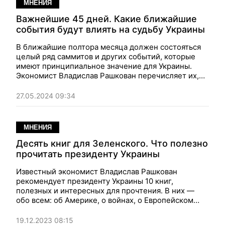
МНЕНИЯ
Важнейшие 45 дней. Какие ближайшие
события будут влиять на судьбу Украины
В ближайшие полтора месяца должен состояться
целый ряд саммитов и других событий, которые
имеют принципиальное значение для Украины.
Экономист Владислав Рашкован перечисляет их,
объясняя, чем именно они важны и какие
последствия могут иметь.
27.05.2024 09:34
МНЕНИЯ
Десять книг для Зеленского. Что полезно
прочитать президенту Украины
Известный экономист
Владислав Рашкован
рекомендует президенту Украины 10 книг,
полезных и интересных для прочтения. В них —
обо всем: об Америке, о войнах, о Европейском
Союзе, об ораторском искусстве...
19.12.2023 08:15