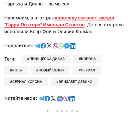
Чарльза и Дианы – вымысел.
Напомним, в этот раз
королеву сыграет звезда
"Гарри Поттера" Имельда Стонтон
. До нее эту роль
исполнили Клэр Фой и Оливия Колман.
отправить в Telegram
поделиться в Facebook
поделиться в X
отправить в Viber
отправить в Whatsapp
отправить в Messenger
отправить в LinkedIn
Поделиться:
Теги:
ПРИНЦЕССА ДИАНА
КОРОНА
РОЛЬ
НОВЫЙ СЕЗОН
СЕРИАЛ
СЕРИАЛ КОРОНА
ЭЛИЗАБЕТ ДЕБИКИ
Читайте в Telegram
Читайте в Facebook
Читайте в X
Читайте в Google news
Читайте в Viber
Читайте в LinkedIn
Читайте нас в: