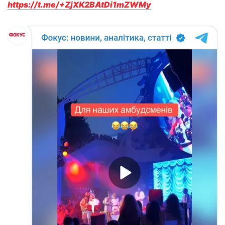
https://t.me/+ZjXK2BAtDi1mZWMy