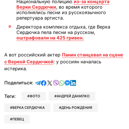
Национальную полицию
из-за концерта
Верки Сердючки
, во время которого
исполнялись песни из русскоязычного
репертуара артиста.
Директора комплекса отдыха, где Верка
Сердючка пела песни на русском,
оштрафовали на 425 гривен.
А вот российский актер
Панин станцевал на сцене
с Веркой Сердючкой
: у россиян началась
истерика.
отправить в Telegram
поделиться в Facebook
поделиться в X
отправить в Viber
отправить в Whatsapp
отправить в Messenger
отправить в LinkedIn
Поделиться:
Теги:
ФОТО
АНДРЕЙ ДАНИЛКО
ВЕРКА СЕРДЮЧКА
ДЕНЬ РОЖДЕНИЯ
ПЕВЕЦ