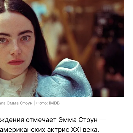
ала Эмма Стоун | Фото: IMDB
рождения отмечает Эмма Стоун —
американских актрис XXI века.