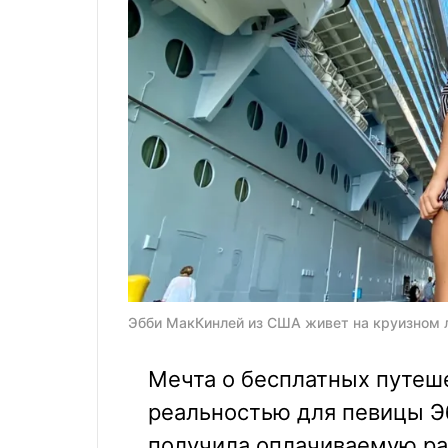
Эбби МакКинлей из США живет на круизном ла
Мечта о бесплатных путеше
реальностью для певицы Э
получила оплачиваемую ра