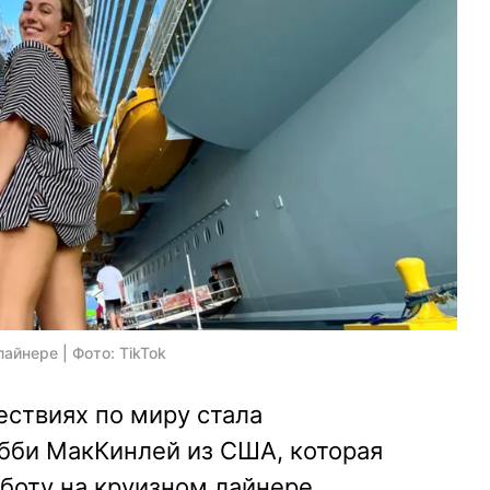
йнере | Фото: TikTok
ствиях по миру стала
бби МакКинлей из США, которая
боту на круизном лайнере.