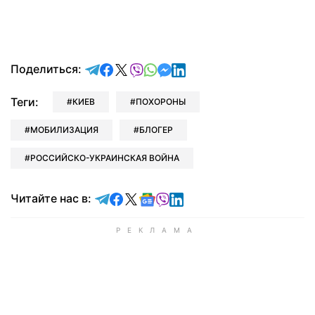
отправить в Telegram
поделиться в Facebook
поделиться в X
отправить в Viber
отправить в Whatsapp
отправить в Messenger
отправить в LinkedIn
Поделиться:
Теги:
КИЕВ
ПОХОРОНЫ
МОБИЛИЗАЦИЯ
БЛОГЕР
РОССИЙСКО-УКРАИНСКАЯ ВОЙНА
Читайте в Telegram
Читайте в Facebook
Читайте в X
Читайте в Google news
Читайте в Viber
Читайте в LinkedIn
Читайте нас в: